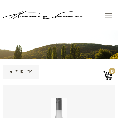
NAVIGA
0
ZURÜCK