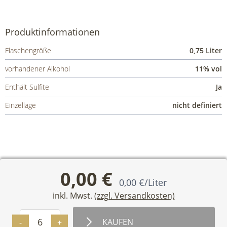
Produktinformationen
Flaschengröße
0,75 Liter
vorhandener Alkohol
11% vol
Enthält Sulfite
Ja
Einzellage
nicht definiert
0,00 €
0,00 €/Liter
inkl. Mwst.
(zzgl. Versandkosten)
VERSANDINFORMATIONEN
ALLGEMEINE GESCHÄFTSBEDINGUNGEN
Menge
WIDERRUFSBELEHRUNG
-
+
KAUFEN
WENIGER
MEHR